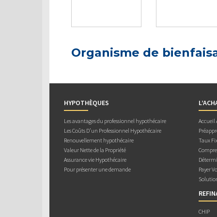
Organisme de bienfais
HYPOTHÈQUES
L’ACH
Les avantages du professionnel hypothécaire
Accueil
Les Coûts D’un Professionnel Hypothécaire
Préappr
Renouvellement hypothécaire
Taux Fix
Valeur Nette de la Propriété
Compren
Assurance vie Hypothécaire
Détermi
Pour présenter une demande
Payer V
Solutio
REFI
CHIP