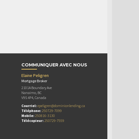
COMMUNIQUER AVEC NOUS
Elaine Peligren
Mortgage Broker
2101A Boundary Ave
Nanaimo, BC
V9S 4P4, Canada
Courriel:
epeligren@dominionlending.ca
Téléphone:
250729-7099
Mobile:
250816-3130
Télécopieur:
250729-7559