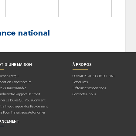
ance national
AT D’UNE MAISON
À PROPOS
 Achat Aperçu
COMMERCIAL ET CRÉDIT-BAIL
obation Hypothécaire
Ressources
e Vs Taux Variable
Prêteurs et associations
dre Votre Rapport De Crédit
Contactez-nous
ner La Durée Qui Vous Convient
otre Hypothèque Plus Rapidement
ns Pour Travailleurs Autonomes
NANCEMENT