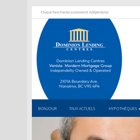
Chaque franchise est autonome et indépendante
BONJOUR
TAUX ACTUELS
HYPOTHÈQUES